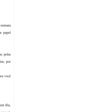
e semana
m papel
s pelas
fim, por
pra você
em fila,