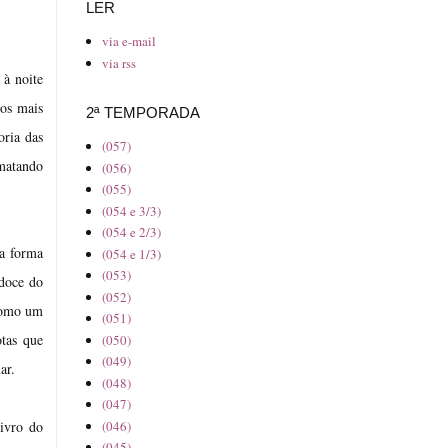
LER
via e-mail
via rss
 à noite
 os mais
2ª TEMPORADA
oria das
(057)
 matando
(056)
(055)
(054 e 3/3)
(054 e 2/3)
 a forma
(054 e 1/3)
(053)
idoce do
(052)
 como um
(051)
otas que
(050)
(049)
ar.
(048)
(047)
(046)
livro do
(045)