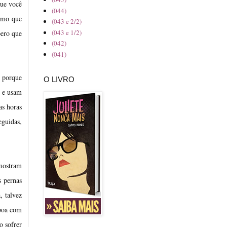
que você
(044)
esmo que
(043 e 2/2)
(043 e 1/2)
pero que
(042)
(041)
i porque
O LIVRO
, e usam
as horas
eguidas,
 mostram
s pernas
, talvez
 boa com
o sofrer