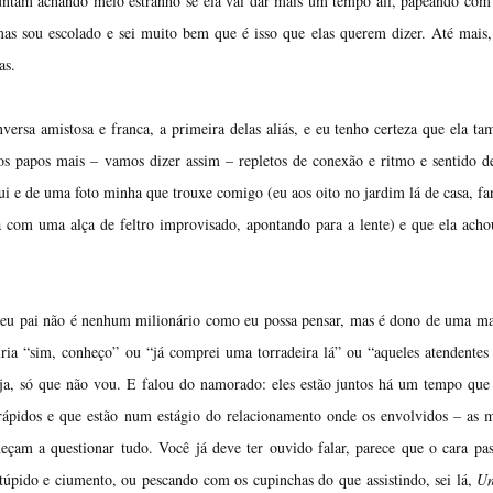
untam achando meio estranho se ela vai dar mais um tempo ali, papeando com 
as sou escolado e sei muito bem que é isso que elas querem dizer. Até mais
as.
versa amistosa e franca, a primeira delas aliás, e eu tenho certeza que ela t
s papos mais – vamos dizer assim – repletos de conexão e ritmo e sentido d
ui e de uma foto minha que trouxe comigo (eu aos oito no jardim lá de casa, fa
om uma alça de feltro improvisado, apontando para a lente) e que ela acho
e seu pai não é nenhum milionário como eu possa pensar, mas é dono de uma m
ria “sim, conheço” ou “já comprei uma torradeira lá” ou “aqueles atendentes
oja, só que não vou. E falou do namorado: eles estão juntos há um tempo que
 rápidos e que estão num estágio do relacionamento onde os envolvidos – as 
eçam a questionar tudo. Você já deve ter ouvido falar, parece que o cara pa
túpido e ciumento, ou pescando com os cupinchas do que assistindo, sei lá,
Um