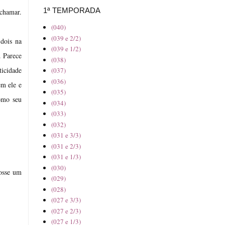
1ª TEMPORADA
chamar.
(040)
(039 e 2/2)
dois na
(039 e 1/2)
. Parece
(038)
ticidade
(037)
(036)
em ele e
(035)
como seu
(034)
(033)
(032)
(031 e 3/3)
(031 e 2/3)
(031 e 1/3)
(030)
fosse um
(029)
(028)
(027 e 3/3)
(027 e 2/3)
(027 e 1/3)