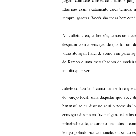
pagam com seus cartões de crédito e perg
Elas não usam exatamente esses termos, m
sempre, garotas. Vocês são todas bem-vind
Aí, Juliete e eu, enfim sós, temos uma con
despediu com a sensação de que foi um do
vidas até aqui. Falei de como vim parar aq
de Rambo e uma metralhadora de madeira c
um dia quer ver.
Juliete contou ter trauma de abelha e qu
do varejo local, uma daquelas que você di
bananas” se eu dissesse aqui o nome da l
consegue dizer sem fazer alguns cálculos
principalmente, encaremos os fatos – com
tempo polindo sua camionete, ou sendo es