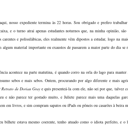
ui, nosso expediente termina às 22 horas. Sou obrigado e prefiro trabalhar
aixa, e o turno atrai apenas estudantes noturnos que, na minha opinião, são
carentes e polissilábicas, eles realmente vêm dipostos a estudar, logo na mai
m algum material importante ou exaustos de passarem a maior parte do dia se
ncia acontece na parte matutina, é quando corro na orla do lago para manter
consumo sebos e mais sebos. Ontem, procurando por algo diferente e mais agr
 Retrato de Dorian Gray
e quis presenteá-la com ele, não sei por que, talvez
leu e não parece ter gostado muito, e Juliete parece mais uma daquelas gar
em em livros, e sim compram sapatos ou iPads ou pôneis ou casarões à beira m
eu bilhete estava mesmo coerente, tenho atuado como o idiota perfeito, e o 