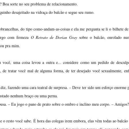
a? Boa sorte no seu problema de relacionamento.
quinho desajeitado na vidraça do balcão e segue seu rumo.
obrancelhas, do tipo como-andam-as-coisas e ela me pergunta se li o bilhete d
largo com firmeza
O Retrato de Dorian Gray
sobre o balcão, enrolado nu
mou pra mim.
 você, uma coisa levou a outra e... considere como um pedido de desculpa
ê, de tratar você mal de alguma forma, de ter desejado você sexualmente, en
diz, fazendo uma cara teatral de surpresa. – Deve ter sido um esforço enorme 
 custado nenhum braço ou uma perna.
busa. – Eu jogo o pano de prato sobre o ombro e inclino meu corpo. – Amigos?
e o resto você sabe. É hora das colegas irem embora, elas vêm todas ao balcão 