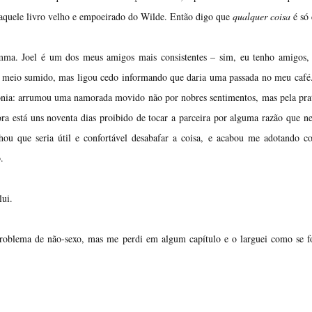
quele livro velho e empoeirado do Wilde. Então digo que
qualquer coisa
é só 
mma. Joel é um dos meus amigos mais consistentes – sim, eu tenho amigos, 
a meio sumido, mas ligou cedo informando que daria uma passada no meu café
ronia: arrumou uma namorada movido não por nobres sentimentos, mas pela pra
a está uns noventa dias proibido de tocar a parceira por alguma razão que n
hou que seria útil e confortável desabafar a coisa, e acabou me adotando 
.
lui.
 problema de não-sexo, mas me perdi em algum capítulo e o larguei como se 