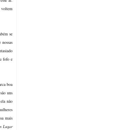
esse aí.
, voltem
ambém se
e nossas
ntasiado
u fofo e
arca boa
 são uns
 ela não
mulheres
ssa mais
 Lugar