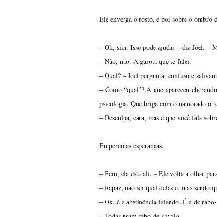
Ele enverga o rosto, e por sobre o ombro d
– Oh, sim. Isso pode ajudar – diz Joel. – 
– Não, não. A garota que te falei.
– Qual? – Joel pergunta, confuso e salivant
– Como “qual”? A que apareceu chorando a
psicologia. Que briga com o namorado o te
– Desculpa, cara, mas é que você fala sob
Eu perco as esperanças.
– Bem, ela está ali. – Ele volta a olhar par
– Rapaz, não sei qual delas é, mas sendo 
– Ok, é a abstinência falando. É a de rabo
– Todas usam rabo-de-cavalo.