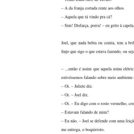
– A da franja cortada rente aos olhos.
– Aquela que tá vindo pra cá?
– Sim! Disfarça, porra! – eu grito à capela
Joel, que nada bebia ou comia, tem a bri
finjo que sigo o que estava fazendo, ou se
– ...então é assim que aquela usina elétr
estivéssemos falando sobre meio ambiente e
– Oi. – Juliete diz.
– Oi. – Joel diz.
– Oi. – Eu digo com o rosto vermelho, com
– Estavam falando de mim?
– Eu não. – Joel se defende com uma feiçã
me entrega, o boquirroto.