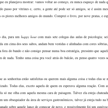
que eu planejava mostrar: vamos voltar ao começo, eu nunca esqueço de nada 
o passo por vitrines e, certo, a gente até pode ser só amigos, se é assim m
 os piores melhores amigos do mundo. Comprei o livro, por nove pratas, e es
mo dia, para um
happy hour
com mais sete colegas das aulas de psicologia; se
da em cima dos seus saltos, andam bem vestidas e alinhadas com cores sóbrias
pra fora do bando e não consigo pensar numa boa estratégia, pressinto que aquel
m de nada. Tenho uma coisa pra você atrás do balcão, eu penso quatro vezes s
se as senhoritas estão satisfeitas ou querem mais alguma coisa e todas elas se
lizado. Todas elas, exceto aquela de quem eu esperava alguma reação. Com a
 ela só me olha com aquela mesma cara de paisagem. Talvez ela esteja chateada
om um obsequiador da área de serviços gastronômicos, talvez já esteja tudo na
anado sobre aquele lance de começar de novo, e possivelmente foi um equívoc