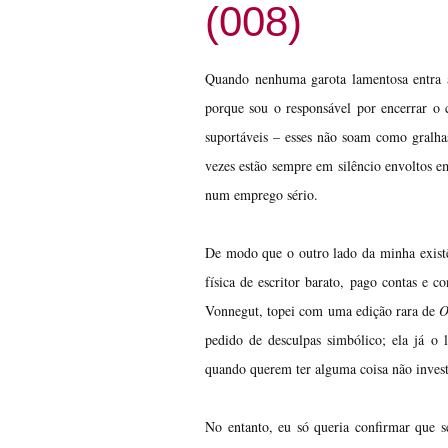
(008)
Quando nenhuma garota lamentosa entra aq
porque sou o responsável por encerrar o c
suportáveis – esses não soam como gralhas 
vezes estão sempre em silêncio envoltos e
num emprego sério.
De modo que o outro lado da minha existê
física de escritor barato, pago contas e 
Vonnegut, topei com uma edição rara de
O
pedido de desculpas simbólico; ela já o 
quando querem ter alguma coisa não invest
No entanto, eu só queria confirmar que s