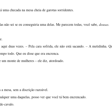
á uma checada na mesa cheia de garotas sorridentes.
Mas não sei se eu conseguiria uma delas. Me parecem todas, você sabe,
deusas
.
e.
qui duas vezes. – Pela cara sofrida, ele não está sacando. – A metidinha. Q
mpo todo. Que eu disse que era encrenca.
re um monte de mulheres – ele diz, atordoado.
a a mesa, sem a discrição razoável.
qualquer uma daquelas, posso ver que você tá bem encrencado.
-de-cavalo.