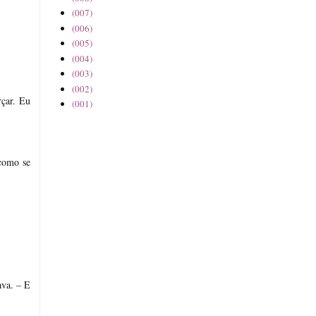
(007)
(006)
(005)
(004)
(003)
(002)
rçar. Eu
(001)
 como se
ava. – E