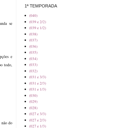
1ª TEMPORADA
(040)
(039 e 2/2)
anda se
(039 e 1/2)
(038)
(037)
(036)
(035)
pções e
(034)
po todo,
(033)
(032)
(031 e 3/3)
(031 e 2/3)
(031 e 1/3)
(030)
(029)
(028)
(027 e 3/3)
(027 e 2/3)
e não do
(027 e 1/3)