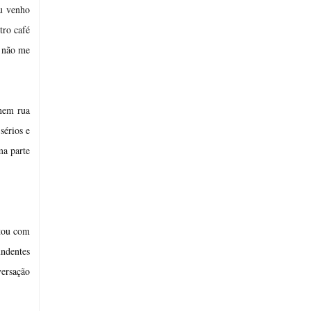
eu venho
tro café
u não me
 nem rua
sérios e
ma parte
stou com
undentes
versação