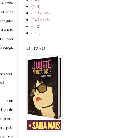
evitando
(044)
ocolate?
(043 e 2/2)
(043 e 1/2)
rto para
(042)
ara não
(041)
ará você
ferença,
O LIVRO
 acabou.
el.
ria, com
edaço do
é apenas
ma, pele
rnativas