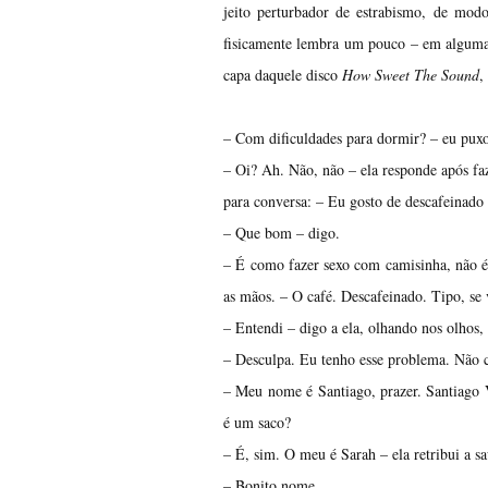
jeito perturbador de estrabismo, de mod
fisicamente lembra um pouco – em algumas 
capa daquele disco
How Sweet The Sound
,
– Com dificuldades para dormir? – eu puxo
– Oi? Ah. Não, não – ela responde após fa
para conversa: – Eu gosto de descafeinad
– Que bom – digo.
– É como fazer sexo com camisinha, não é? –
as mãos. – O café. Descafeinado. Tipo, se 
– Entendi – digo a ela, olhando nos olhos
– Desculpa. Eu tenho esse problema. Não c
– Meu nome é Santiago, prazer. Santiago V
é um saco?
– É, sim. O meu é Sarah – ela retribui a
– Bonito nome.