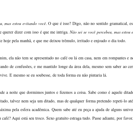
eu, mas estou evitando você
. O que é isso? Digo, não no sentido gramatical, es
 querer dizer com isso é que me intriga.
Não sei se você percebeu, mas estou 
te hoje pela manhã, e que me deixou trêmulo, irritado e enjoado o dia todo.
e mim, ela não tem se apresentado no café ou lá em casa, nem em rompantes e
ndo de confusões, e me mantido longe da área dela, mesmo sem saber ao cer
vive. E mesmo se eu soubesse, de toda forma eu não pintaria lá.
sde a noite que dormimos juntos e fizemos a coisa. Sabe como é aquele ditad
itado, talvez nem seja um ditado, mas de qualquer forma pretendo repeti-lo at
áxima pela esfera acadêmica. Quem sabe até eu peça a ajuda de alguns univer
café? Aqui está seu troco. Sexo gratuito estraga tudo. Passe adiante, por favor