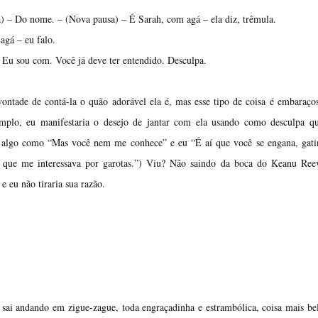
) – Do nome. – (Nova pausa) – É Sarah, com agá – ela diz, trêmula.
agá – eu falo.
 Eu sou com. Você já deve ter entendido. Desculpa.
tade de contá-la o quão adorável ela é, mas esse tipo de coisa é embaraço
emplo, eu manifestaria o desejo de jantar com ela usando como desculpa qu
ia algo como “Mas você nem me conhece” e eu “É aí que você se engana, gat
que me interessava por garotas.”) Viu? Não saindo da boca do Keanu Reev
e eu não tiraria sua razão.
 sai andando em zigue-zague, toda engraçadinha e estrambólica, coisa mais be