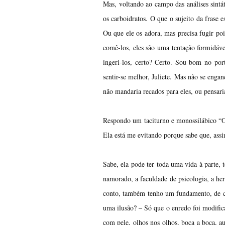
Mas, voltando ao campo das análises sintá
os carboidratos. O que o sujeito da frase
Ou que ele os adora, mas precisa fugir po
comê-los, eles são uma tentação formidáve
ingeri-los, certo? Certo. Sou bom no por
sentir-se melhor, Juliete. Mas não se enga
não mandaria recados para eles, ou pensar
Respondo um taciturno e monossilábico “Ok
Ela está me evitando porque sabe que, ass
Sabe, ela pode ter toda uma vida à parte,
namorado, a faculdade de psicologia, a her
conto, também tenho um fundamento, de cer
uma ilusão? – Só que o enredo foi modifica
com pele, olhos nos olhos, boca a boca, a