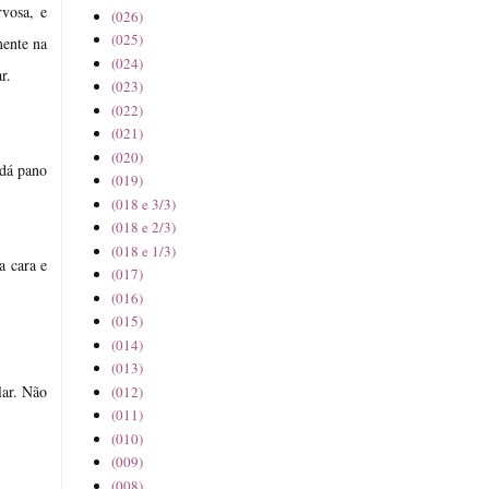
vosa, e
(026)
(025)
mente na
(024)
r.
(023)
(022)
(021)
(020)
 dá pano
(019)
(018 e 3/3)
(018 e 2/3)
(018 e 1/3)
a cara e
(017)
(016)
(015)
(014)
(013)
lar. Não
(012)
(011)
(010)
(009)
(008)