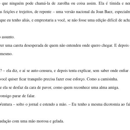
o que ninguém pode chamá-la de zarolha ou coisa assim. Ela é tímida e ner
feições e trejeitos, de repente – uma versão nacional da Joan Baez, especial
 que eu tenho aliás, e emprestaria a você, se não fosse uma edição difícil de acha
 assunto.
zer uma careta desesperada de quem não entendeu onde quero chegar. E depois
o mesmo.
 ela diz, e aí se auto-censura, e depois tenta explicar, sem saber onde enfiar 
você quiser ficar tranquilo precisa fazer esse esforço. Como a camisinha.
, e ela se desfaz da cara de pavor, como quem reconhece uma alma amiga.
onsigo parar de falar.
entura – solto o jornal e estendo a mão. – Eu tenho a mesma dicotomia ao fa
 saudação com uma mão morosa e gelada.