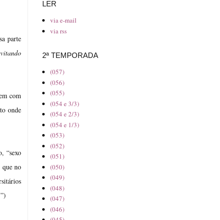
LER
via e-mail
via rss
sa parte
evitando
2ª TEMPORADA
(057)
(056)
(055)
 nem com
(054 e 3/3)
to onde
(054 e 2/3)
(054 e 1/3)
(053)
(052)
o, “sexo
(051)
é que no
(050)
(049)
sitários
(048)
.”)
(047)
(046)
(045)