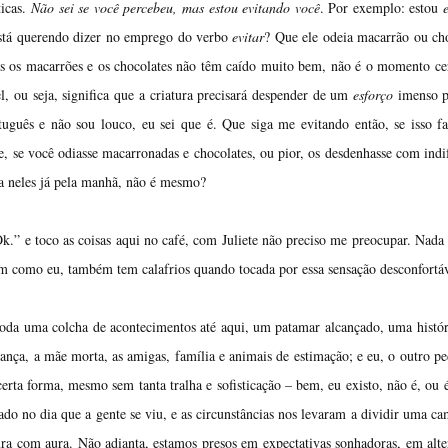
ticas.
Não sei se você percebeu, mas estou evitando você
. Por exemplo: estou
 está querendo dizer no emprego do verbo
evitar
? Que ele odeia macarrão ou ch
is os macarrões e os chocolates não têm caído muito bem, não é o momento ce
l, ou seja, significa que a criatura precisará despender de um
esforço
imenso p
tuguês e não sou louco, eu sei que é. Que siga me evitando então, se isso f
ne, se você odiasse macarronadas e chocolates, ou pior, os desdenhasse com indi
ia neles já pela manhã, não é mesmo?
.” e toco as coisas aqui no café, com Juliete não preciso me preocupar. Nada
im como eu, também tem calafrios quando tocada por essa sensação desconfortáv
 toda uma colcha de acontecimentos até aqui, um patamar alcançado, uma histó
ança, a mãe morta, as amigas, família e animais de estimação; e eu, o outro p
ta forma, mesmo sem tanta tralha e sofisticação – bem, eu existo, não é, ou 
do no dia que a gente se viu, e as circunstâncias nos levaram a dividir uma ca
ura com aura. Não adianta, estamos presos em expectativas sonhadoras, em alte