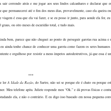
 a sair correndo atrás e me jogar aos seus lindos calcanhares e declarar que 
 que permanecerei até o fim dos meus dias, provavelmente, caso ela queira ou
iagem é essa que ela vai fazer, e se eu posso ir junto, para aonde ela for, e
0 graus, ou oito meses de escuridão total, e tudo mais.
ainda bem, parece que não cheguei ao ponto de perseguir garotas rua acima e
e eu ainda tenho chance de conhecer uma garota como fazem os seres humanos 
ntente e orgulhoso por resistir a meus ímpetos autodestrutivos, já que essa é u
***
de ler
A Idade da Razão
, do Sartre, não sei se porque ele é chato ou porque e
er. Meu telefone apita. Juliete responde meu “Ok.” e dá provas físicas e cont
estudando ela, e não o contrário. E eu digo isso baseado em nossa pequena con