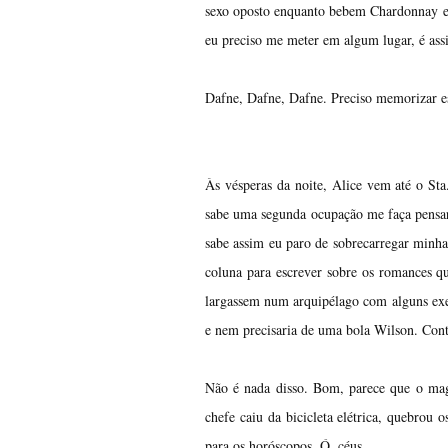
sexo oposto enquanto bebem Chardonnay e 
eu preciso me meter em algum lugar, é ass
Dafne, Dafne, Dafne. Preciso memorizar ess
Às vésperas da noite, Alice vem até o St
sabe uma segunda ocupação me faça pensar
sabe assim eu paro de sobrecarregar minh
coluna para escrever sobre os romances qu
largassem num arquipélago com alguns ex
e nem precisaria de uma bola Wilson. Con
Não é nada disso. Bom, parece que o mago-
chefe caiu da bicicleta elétrica, quebrou 
para os horóscopos. Ó, céus.