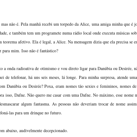
, mas não é. Pela manhã recebi um torpedo da Alice, uma amiga minha que é jo
cidade, e também tem um programete numa rádio local onde executa músicas so
 teorema afetivo. Ela é legal, a Alice. Na mensagem dizia que ela precisa se e
 para mim. Isso não é fantástico?
to a onda radioativa de otimismo e vou direto ligar para Danúbia ou Desirée, nã
uei de telefonar, há uns seis meses, lá longe. Para minha surpresa, atende um
m Danúbia ou Desirée? Poxa, eram nomes tão sexies e femininos, nomes de 
ora isso, Dafne. Não quero me casar com uma Dafne. No máximo, esse nome m
desmascarar algum fantasma. As pessoas não deveriam trocar de nome assim
efoná-las para um drinque no futuro.
om abaixo, audivelmente decepcionado.