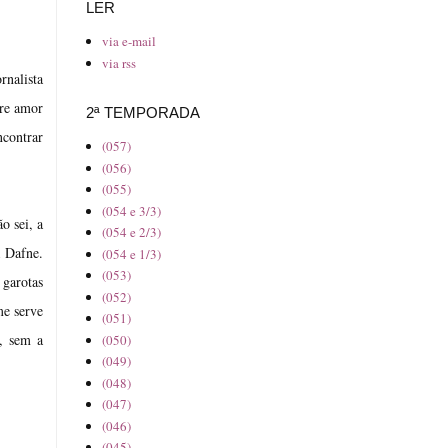
LER
via e-mail
via rss
rnalista
bre amor
2ª TEMPORADA
ncontrar
(057)
(056)
(055)
(054 e 3/3)
o sei, a
(054 e 2/3)
a Dafne.
(054 e 1/3)
(053)
garotas
(052)
e serve
(051)
, sem a
(050)
(049)
(048)
(047)
(046)
(045)