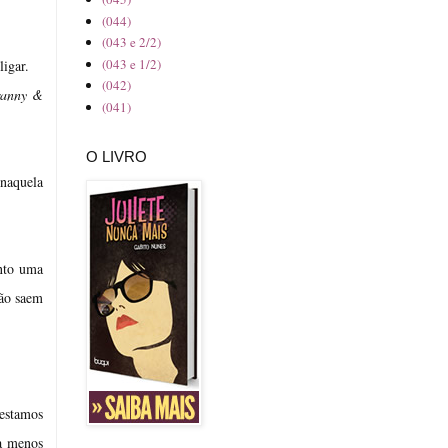
(044)
(043 e 2/2)
(043 e 1/2)
igar.
(042)
ranny &
(041)
O LIVRO
 naquela
ento uma
não saem
 estamos
ia menos