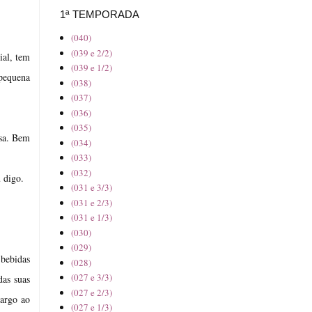
1ª TEMPORADA
(040)
(039 e 2/2)
ial, tem
(039 e 1/2)
pequena
(038)
(037)
(036)
(035)
osa. Bem
(034)
(033)
(032)
 digo.
(031 e 3/3)
(031 e 2/3)
(031 e 1/3)
(030)
(029)
 bebidas
(028)
(027 e 3/3)
das suas
(027 e 2/3)
bargo ao
(027 e 1/3)