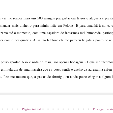
e vai me render mais uns 500 mangos pra gastar em livros e alugueis e prest
 mandar mais dinheiro para minha mãe em Pelotas. E para amanhã à noite, c
izarro até o momento, com uma caçadora de fantasmas mal-humorada, partici
 com o dos quadris. Aliás, no telefone ela me pareceu frígida a ponto de se
s, posso apostar. Não é nada de mais, são apenas bobagens. O que me incom
 estimularam de uma maneira que eu posso sentir o cheiro da adrenalina enferr
. Isso me mostra que, a passos de formiga, eu ainda posso chegar a algum 
Página inicial
Postagem mais