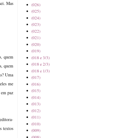
sei. Mas
(026)
(025)
(024)
(023)
(022)
(021)
(020)
(019)
do, quem
(018 e 3/3)
(018 e 2/3)
os, quem
(018 e 1/3)
mas? Uma
(017)
 eles me
(016)
(015)
a em paz
(014)
(013)
(012)
(011)
editora-
(010)
s textos
(009)
(008)