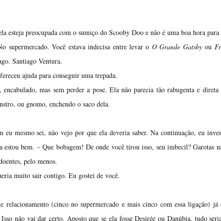
 ela esteja preocupada com o sumiço do Scooby Doo e não é uma boa hora para l
No supermercado. Você estava indecisa entre levar o
O Grande Gatsby
ou
F
ago. Santiago Ventura.
 ofereceu ajuda para conseguir uma trepada.
 encabulado, mas sem perder a pose. Ela não parecia tão rabugenta e direta
nstro, ou gnomo, enchendo o saco dela.
 eu mesmo sei, não vejo por que ela deveria saber. Na continuação, eu inv
ra estou bem. – Que bobagem! De onde você tirou isso, seu imbecil? Garotas 
doentes, pelo menos.
ria muito sair contigo. Eu gostei de você.
e relacionamento (cinco no supermercado e mais cinco com essa ligação) já
Isso não vai dar certo. Aposto que se ela fosse Desirée ou Danúbia, tudo ser