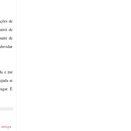
ações de
airei de
pante de
 duvidar
oda e me
ujada se
lugar. É
 antiga