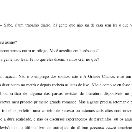
– Sabe, é um trabalho diário, há gente que não sai de casa sem ler o que 
eu assino?
encontrarmos outro astrólogo. Você acredita em horóscopo?
 a gente não levar fé no que eles dizem, vamos crer no quê?
sem açúcar. Não é o emprego dos sonhos, não é A Grande Chance, é só um 
 distribuem no metrô e depois recheia as latas de lixo. Não é como se eu fosse 
l ou crítico de alguma das parcas revistas de literatura disponíveis no 
screver meu próprio primeiro grande romance. Mas a gente precisa retomar o 
rabalho perfeito, uma carreira de sucesso ou estamos satisfeitos com noss
a dura realidade, e não os discursos esperançosos de paraninfos, ou os anú
elevisão, ou o último livro de autoajuda do último
personal coach
america