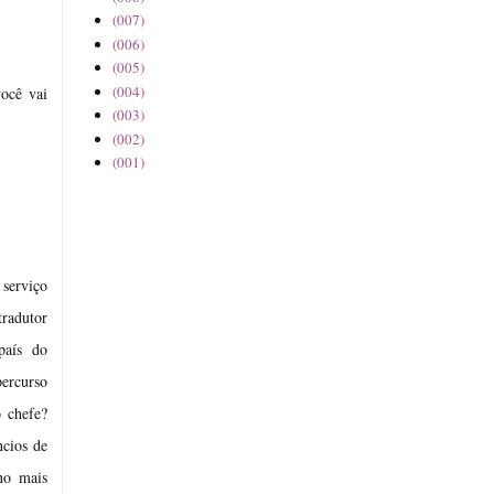
(007)
(006)
(005)
(004)
você vai
(003)
(002)
(001)
serviço
tradutor
país do
percurso
o chefe?
ncios de
no mais