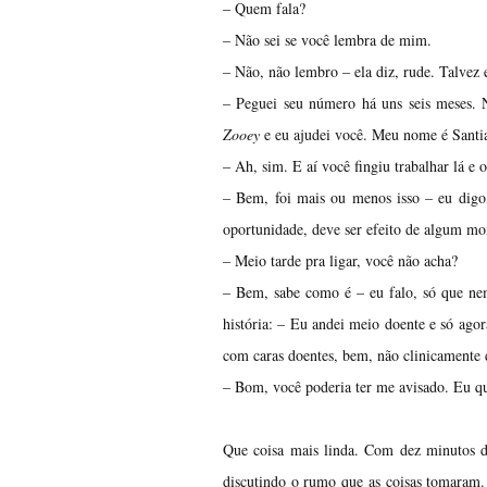
– Quem fala?
– Não sei se você lembra de mim.
– Não, não lembro – ela diz, rude. Talvez
– Peguei seu número há uns seis meses. 
Zooey
e eu ajudei você. Meu nome é Santi
– Ah, sim. E aí você fingiu trabalhar lá e
– Bem, foi mais ou menos isso – eu digo,
oportunidade, deve ser efeito de algum mo
– Meio tarde pra ligar, você não acha?
– Bem, sabe como é – eu falo, só que nem
história: – Eu andei meio doente e só ago
com caras doentes, bem, não clinicamente 
– Bom, você poderia ter me avisado. Eu que
Que coisa mais linda. Com dez minutos d
discutindo o rumo que as coisas tomaram. 