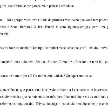
gora, essa Dafne aí me parece meio pancada das ideias.
z. – Mas porque você teve atitude da primeira vez. Acho que você tem potenc
nhece o Santa Bárbara? O bar. Estarei lá com algumas amigas, para uma 
amanhã.
res às nove da manhã? Que tipo de mulher você acha que sou? – ela diz, raiv
a manhã”, mas tudo bem. Sei qual é o bar. Como diz o Bon Jovi, estarei lá – eu
 senso de humor por aí? Ou minha criatividade? Qualquer um serve.
squizofrênico, que pensa estar localizado próximo à Lapa carioca, e lá servem
res divorciadas que se reúnem todo mês para falar mal dos seus ex-maridos, 
preliminares hoje em dia. Talvez elas façam rituais de amaldiçoamento e em