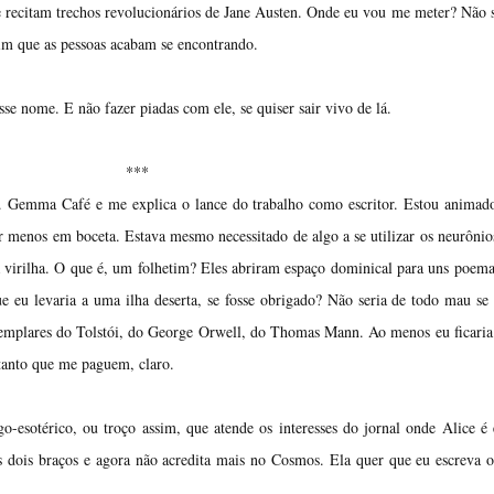
recitam trechos revolucionários de Jane Austen. Onde eu vou me meter? Não 
im que as pessoas acabam se encontrando.
e nome. E não fazer piadas com ele, se quiser sair vivo de lá.
***
a. Gemma Café e me explica o lance do trabalho como escritor. Estou anima
 menos em boceta. Estava mesmo necessitado de algo a se utilizar os neurôni
a virilha. O que é, um folhetim? Eles abriram espaço dominical para uns poe
e eu levaria a uma ilha deserta, se fosse obrigado? Não seria de todo mau se
emplares do Tolstói, do George Orwell, do Thomas Mann. Ao menos eu ficari
tanto que me paguem, claro.
esotérico, ou troço assim, que atende os interesses do jornal onde Alice é 
os dois braços e agora não acredita mais no Cosmos. Ela quer que eu escreva o