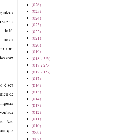
(026)
(025)
rganizou
(024)
a vez na
(023)
e de lá.
(022)
(021)
o que eu
(020)
iro voo.
(019)
ados com
(018 e 3/3)
(018 e 2/3)
(018 e 1/3)
(017)
ão é seu
(016)
(015)
fícil de
(014)
 ninguém
(013)
 vontade
(012)
(011)
oro. Não
(010)
uer que
(009)
(008)