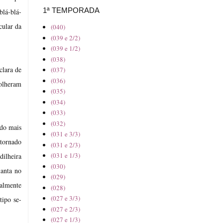
1ª TEMPORADA
blá-blá-
cular da
(040)
(039 e 2/2)
(039 e 1/2)
(038)
clara de
(037)
(036)
colheram
(035)
(034)
(033)
(032)
ado mais
(031 e 3/3)
stornado
(031 e 2/3)
(031 e 1/3)
dilheira
(030)
lanta no
(029)
ralmente
(028)
(027 e 3/3)
tipo se-
(027 e 2/3)
(027 e 1/3)