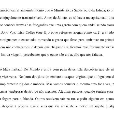
enação teatral anti-matrimônio que o Ministério da Saúde ou o da Educação o
conjugalmente transmissíveis. Antes de Juliete, eu só havia me apaixonado um
que conheci através das fotografias que uma garota com quem andei saindo troux
 Bono Vox, Irish Coffee (que lá o povo refere-se apenas como café) era tud
 contiguamente encantado, movendo a grana que fosse para embarcar no prime
uem não conhecemos, e depois que chegamos lá, ficamos manifestamente irrit
 fim da viagem, percebemos que o outro não era aquilo que nos faltava.
ho Mais Irritado Do Mundo e estou com pena deles. Ela descobriu que ele n
e vice-versa. Nenhum dos dois, ao embarcar, sequer cogitou que a língua era di
 simplesmente rígidos e imbecis. Mas vamos cometer o mesmo erro toda vez,
cunas tenebrosas dentro de nós mesmos. Algumas pessoas, quando sentem essa
u fogem para a Irlanda. Outras resolvem sair na rua e pedir alguém em nam
 afeiçoar à própria mãe e acha que vai amar até a morte um sujeito qualq