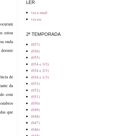
LER
via e-mail
via rss
procuram
eu estou
2ª TEMPORADA
ssa onda
(057)
o dormir
(056)
(055)
(054 e 3/3)
(054 e 2/3)
ência de
(054 e 1/3)
(053)
lante da
(052)
endo com
(051)
m ombros
(050)
(049)
adas que
(048)
(047)
(046)
(045)