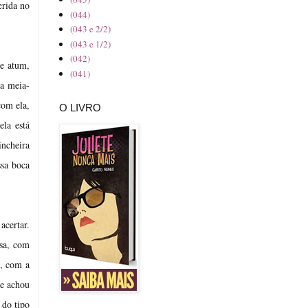
erida no
(044)
(043 e 2/2)
(043 e 1/2)
(042)
e atum,
(041)
ma meia-
com ela,
O LIVRO
ela está
incheira
ssa boca
acertar.
esa, com
l, com a
le achou
 do tipo