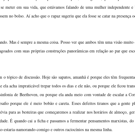
 se meter em sua vida, que estávamos falando de uma mulher independente e 
sem no bolso. Aí acho que o rapaz sugeriu que ela fosse se catar na presença o
lando. Mas é sempre a mesma coisa. Posso ver que ambos têm uma visão muito 
magoados com suas próprias construções panorâmicas em relação ao par que es
am o tópico de discussão. Hoje são sapatos, amanhã é porque eles têm frequent
 ela acha impraticável trepar todos os dias e ele não, ou porque ele ficou tran
sinfonia de Beethoven, ou porque ela anda meio com vontade de escalar a Cor
fio porque ele é meio bobão e careta. Esses defeitos tiranos que a gente p
évia para as besteiras que começaremos a realizar nos horários de almoço, ge
lidade. É quando cai a ficha e passamos a fermentar pensamentos marxistas, do 
ão-estaria-namorando-comigo e outros raciocínios na mesma linha.