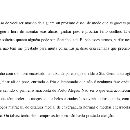
 caso de você ser marido de alguém ou próximo disso, de modo que as garotas 
gou a hora de assentar suas almas, ganhar peso e procriar feito coelhos. E 
o solteiro quanto alguém pode ser. Sozinho, até. E, sob esses termos, surfar ne
a não tem me prestado para muita coisa. Eu já disse essa semana que precis
ho com o ombro encostado na faixa de parede que divide o Sta. Gemma da ag
a, ficar ali de pose, curtindo o frio e lembrando que não é nenhuma fase ondu
 sentido o primeiro anacoreta de Porto Alegre. Não sei o que está acontec
arotas têm preferido moços com cabelos cortados à escovinha, altos demais, co
moços matracas, de estatura média, de envergadura normal e mechas encaracol
de. Ou talvez tenha sido sempre assim e eu não havia prestado atenção.