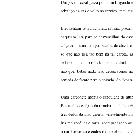
Um jovem casal passa por mim brigando e 
rebuliço da rua e volto ao serviço, meu t
Eles sentam-se numa mesa íntima, próxim
enquanto luta para se desvencilhar do ca
calça ao mesmo tempo, escalas de cinza, e
só que não fica tão bem na tal garota, a
enfurecida com o relacionamento atual, em
não quer beber nada, não deseja comer na
sentada de frente para o coitado. Se “vont
Uma garçonete monta o sanduíche de atum 
Ela está no estágio da tromba de elefante/
três dedos da mão direita, visivelmente m
íris melancólica e torta, acompanhando os p
o par horroroso e endossou por cima que el