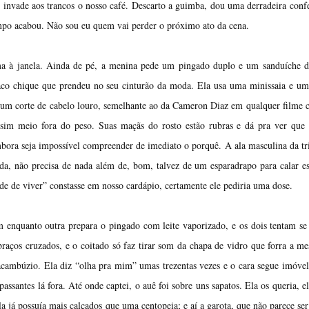
invade aos trancos o nosso café. Descarto a guimba, dou uma derradeira conf
empo acabou. Não sou eu quem vai perder o próximo ato da cena.
a à janela. Ainda de pé, a menina pede um pingado duplo e um sanduíche d
saco chique que prendeu no seu cinturão da moda. Ela usa uma minissaia e u
 um corte de cabelo louro, semelhante ao da Cameron Diaz em qualquer filme 
ssim meio fora do peso. Suas maçãs do rosto estão rubras e dá pra ver que 
bora seja impossível compreender de imediato o porquê. A ala masculina da tr
da, não precisa de nada além de, bom, talvez de um esparadrapo para calar e
ade de viver” constasse em nosso cardápio, certamente ele pediria uma dose.
enquanto outra prepara o pingado com leite vaporizado, e os dois tentam se 
braços cruzados, e o coitado só faz tirar som da chapa de vidro que forra a m
acambúzio. Ela diz “olha pra mim” umas trezentas vezes e o cara segue imóve
assantes lá fora. Até onde captei, o auê foi sobre uns sapatos. Ela os queria, e
a já possuía mais calçados que uma centopeia; e aí a garota, que não parece ser